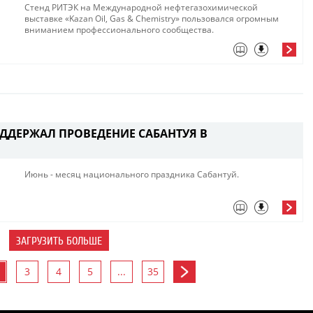
Стенд РИТЭК на Международной нефтегазохимической
выставке «Kazan Oil, Gas & Chemistry» пользовался огромным
вниманием профессионального сообщества. ​
ДДЕРЖАЛ ПРОВЕДЕНИЕ САБАНТУЯ В
​Июнь - месяц национального праздника Сабантуй.
ЗАГРУЗИТЬ БОЛЬШЕ
3
4
5
...
35